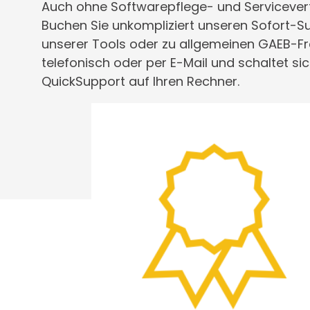
Auch ohne Softwarepflege- und Servicevertr
Buchen Sie unkompliziert unseren Sofort-
unserer Tools oder zu allgemeinen GAEB-Fr
telefonisch oder per E-Mail und schaltet s
QuickSupport auf Ihren Rechner.
Dieses
Produkt
weist
mehrere
Varianten
auf.
Die
Optionen
können
auf
der