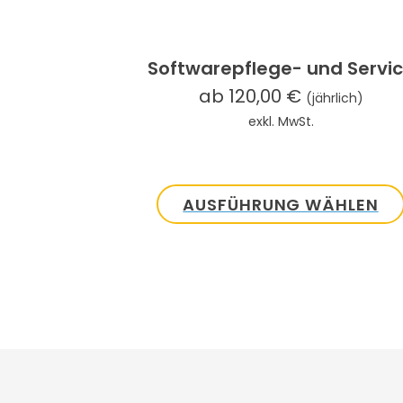
Produktseite
gewählt
werden
Softwarepflege- und Servi
ab
120,00
€
(jährlich)
exkl. MwSt.
AUSFÜHRUNG WÄHLEN