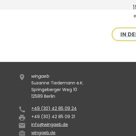
1
e
IN D
wingaeb
Susanne Tiedemann e.K.
Springeberger Weg 10
12589 Berlin
+49 (30) 42 85 09 24
+49 (30) 42 85 09 21
info@wingaeb.de
wingaeb.de