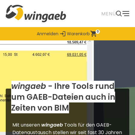
Zum
Hauptinhalt
MENÜ
0
Anmelden
Warenkorb
wingaeb
- Ihre Tools rund
um GAEB-Dateien auch in
Zeiten von BIM
Mit unseren
wingaeb
Tools für den GAEB-
Datenaustausch stellen wir seit fast 30 Jahren