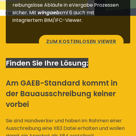
reibungslose Abläufe in eVergabe Prozessen
sicher. Mit
wingaeb
xml
6 auch mit
integriertem BIM/IFC-Viewer.
ZUM KOSTENLOSEN VIEWER
Finden Sie Ihre Lösung:
Am GAEB-Standard kommt in
der Bauausschreibung keiner
vorbei
Sie sind Handwerker und haben im Rahmen einer
Ausschreibung eine X83 Datei erhalten und wollen
damit ein Angebot als X84 erstellen?