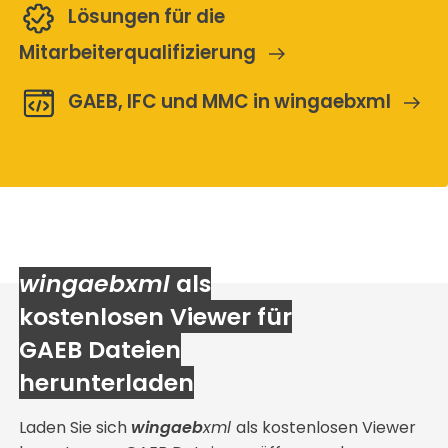
Lösungen für die
Mitarbeiterqualifizierung
GAEB, IFC und MMC in wingaebxml
wingaebxml
als
kostenlosen Viewer für
GAEB Dateien
herunterladen
Laden Sie sich
wingaeb
xml
als kostenlosen Viewer