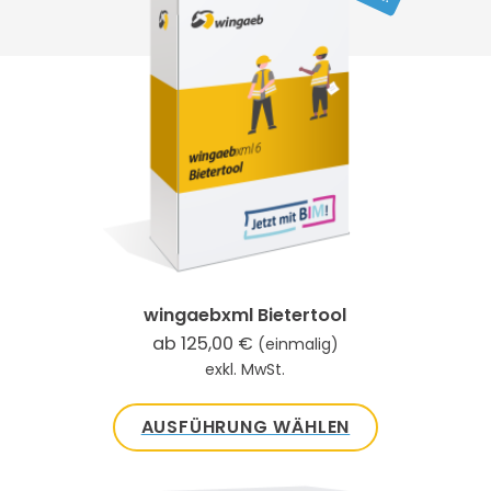
weist
mehrere
Varianten
auf.
Die
Optionen
können
auf
der
Produktseite
gewählt
wingaebxml Bietertool
werden
ab
125,00
€
(einmalig)
exkl. MwSt.
AUSFÜHRUNG WÄHLEN
Dieses