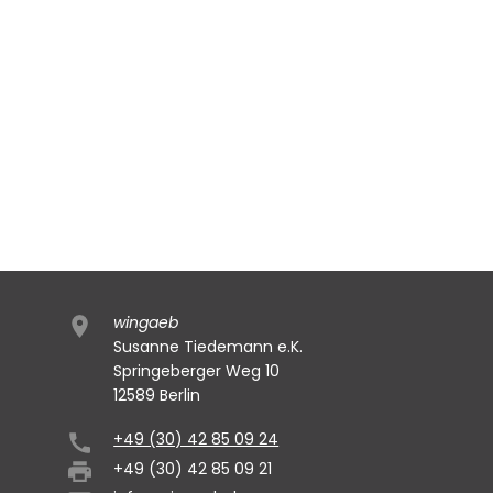
wingaeb
Susanne Tiedemann e.K.
Springeberger Weg 10
12589 Berlin
+49 (30) 42 85 09 24
+49 (30) 42 85 09 21