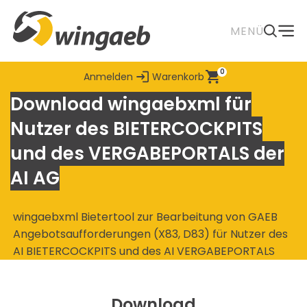
Zum
Hauptinhalt
MENÜ
0
Anmelden
Warenkorb
Download wingaebxml für
Nutzer des BIETERCOCKPITS
und des VERGABEPORTALS der
AI AG
wingaebxml Bietertool zur Bearbeitung von GAEB
Angebotsaufforderungen (X83, D83) für Nutzer des
AI BIETERCOCKPITS und des AI VERGABEPORTALS
Download