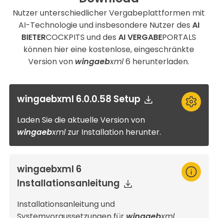
Nutzer unterschiedlicher Vergabeplattformen mit
AI-Technologie und insbesondere Nutzer des
AI
BIETER
COCKPITS und des
AI VERGABE
PORTALS
können hier eine kostenlose, eingeschränkte
Version von
wingaeb
xml
6 herunterladen.
wingaebxml 6.0.0.58 Setup
Laden Sie die aktuelle Version von
wingaeb
xml
zur Installation herunter.
wingaebxml 6
Installationsanleitung
Installationsanleitung und
Systemvoraussetzungen für
wingaeb
xml