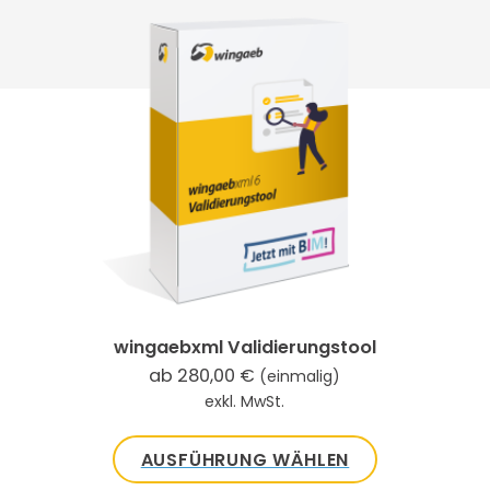
Produkt
weist
mehrere
Varianten
auf.
Die
Optionen
können
auf
der
Produktseite
gewählt
wingaebxml Validierungstool
werden
ab
280,00
€
(einmalig)
exkl. MwSt.
AUSFÜHRUNG WÄHLEN